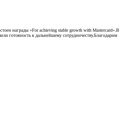
ен награды «For achieving stable growth with Mastercard».В
зили готовность к дальнейшему сотрудничеству.Благодарим