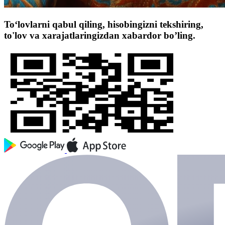
To‘lovlarni qabul qiling, hisobingizni tekshiring,
to'lov va xarajatlaringizdan xabardor bo’ling.