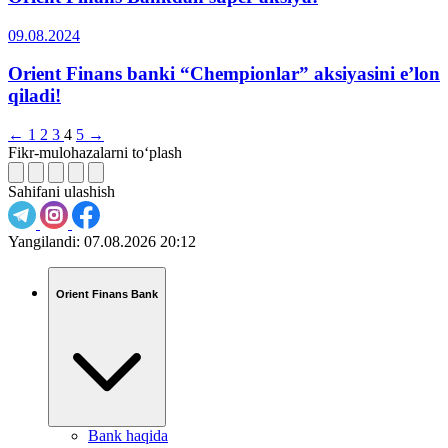
09.08.2024
Orient Finans banki “Chempionlar” aksiyasini eʼlon
qiladi!
←
1
2
3
4
5
→
Fikr-mulohazalarni to‘plash
Sahifani ulashish
Yangilandi:
07.08.2026 20:12
Orient Finans Bank
Bank haqida