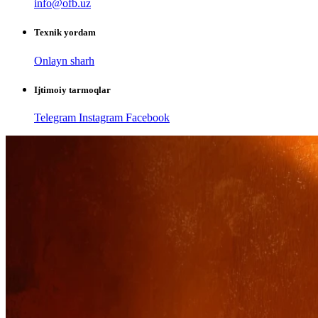
info@ofb.uz
Texnik yordam
Onlayn sharh
Ijtimoiy tarmoqlar
Telegram
Instagram
Facebook