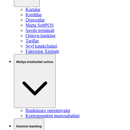
Kartalar
Kreditlar
Depozitlar
Marta SoftPOS
Savdo terminali
Onlayn-banking
Tariflar
Seyf katakchalari
Faktoring Xizmati
Moliya institutlari uchun
Banklararo operatsiyalar
Korrespondent munosabatlari
Internet-banking