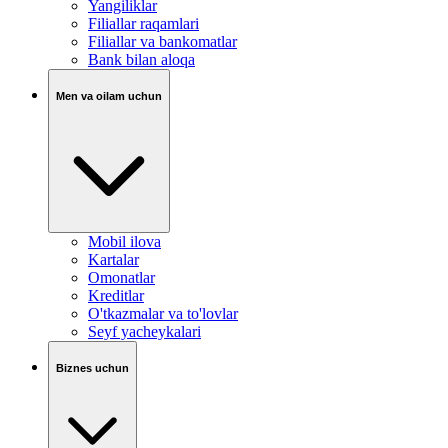
Yangiliklar
Filiallar raqamlari
Filiallar va bankomatlar
Bank bilan aloqa
Men va oilam uchun
Mobil ilova
Kartalar
Omonatlar
Kreditlar
O'tkazmalar va to'lovlar
Seyf yacheykalari
Biznes uchun