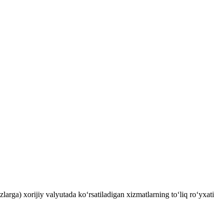
rga) xorijiy valyutada ko‘rsatiladigan xizmatlarning to‘liq ro‘yxati