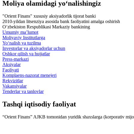
Moliya olamidagi yo‘nalishingiz
"Orient Finans" xususiy aksiyadorlik tijorat banki
2010-yildan litsenziya asosida bank faoliyatini amalga oshirish
O‘zbekiston Respublikasi Markaziy bankining
Umumiy ma’lumot
Moliyaviy Institutlarga
Yo‘nalish va tuzilma
Investorlar va aksiyadorlar uchun
Oshkor qilish va hujjatlar
Press-markazi
Aksiyalar
Faoliyati
Komplaens-nazorat menejeri
Rekvizitlar
Vakansiyalar
Tenderlar va tanlovlar
Tashqi iqtisodiy faoliyat
“Orient Finans” AJKB tomonidan yuridik shaxslarga (korporativ mijozla