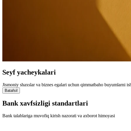
Seyf yacheykalari
Jismoniy shaxslar va biznes egalari uchun qimmatbaho buyumlarni is
Batafsil
Bank xavfsizligi standartlari
Bank talablariga muvofiq kirish nazorati va axborot himoyasi