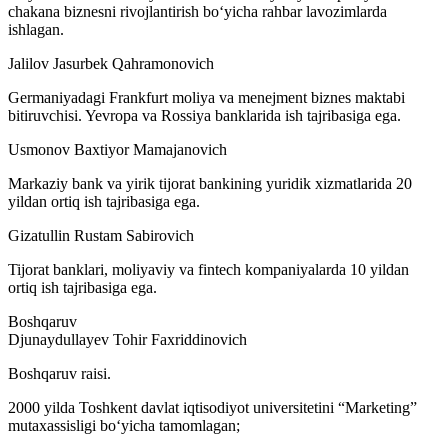
chakana biznesni rivojlantirish bo‘yicha rahbar lavozimlarda
ishlagan.
Jalilov Jasurbek Qahramonovich
Germaniyadagi Frankfurt moliya va menejment biznes maktabi
bitiruvchisi. Yevropa va Rossiya banklarida ish tajribasiga ega.
Usmonov Baxtiyor Mamajanovich
Markaziy bank va yirik tijorat bankining yuridik xizmatlarida 20
yildan ortiq ish tajribasiga ega.
Gizatullin Rustam Sabirovich
Tijorat banklari, moliyaviy va fintech kompaniyalarda 10 yildan
ortiq ish tajribasiga ega.
Boshqaruv
Djunaydullayev Tohir Faxriddinovich
Boshqaruv raisi.
2000 yilda Toshkent davlat iqtisodiyot universitetini “Marketing”
mutaxassisligi bo‘yicha tamomlagan;