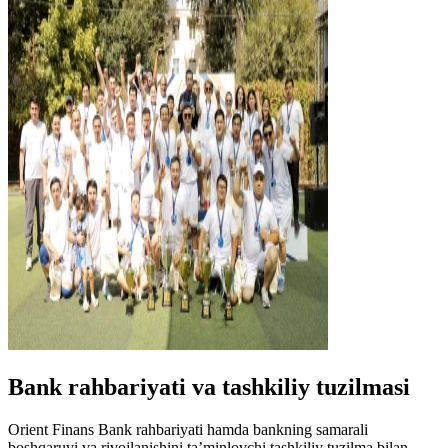
Bank rahbariyati va tashkiliy tuzilmasi
Orient Finans Bank rahbariyati hamda bankning samarali
boshqaruvi va rivojlanishini ta’minlovchi tashkiliy tuzilma bilan