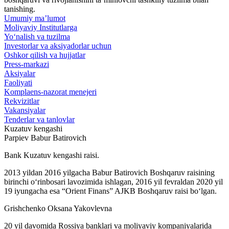
tanishing.
Umumiy ma’lumot
Moliyaviy Institutlarga
Yo‘nalish va tuzilma
Investorlar va aksiyadorlar uchun
Oshkor qilish va hujjatlar
Press-markazi
Aksiyalar
Faoliyati
Komplaens-nazorat menejeri
Rekvizitlar
Vakansiyalar
Tenderlar va tanlovlar
Kuzatuv kengashi
Parpiev Babur Batirovich
Bank Kuzatuv kengashi raisi.
2013 yildan 2016 yilgacha Babur Batirovich Boshqaruv raisining
birinchi o‘rinbosari lavozimida ishlagan, 2016 yil fevraldan 2020 yil
19 iyungacha esa “Orient Finans” AJKB Boshqaruv raisi bo‘lgan.
Grishchenko Oksana Yakovlevna
20 yil davomida Rossiya banklari va moliyaviy kompaniyalarida