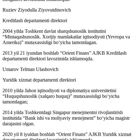
Ruziev Ziyodulla Ziyovutdinovich
Kreditlash departamenti direktori
2004 yilda Toshkent davlat sharqshunoslik institutini
“Mintaqashunoslik. Xorijiy mamlakatlar iqtisodiyoti (Yevropa va
Amerika)” mutaxassisligi bo‘yicha tamomlagan.
2013 yil 21 iyundan boshlab “Orient Finans” AJKB Kreditlash
departamenti direktori lavozimida ishlamoqda.
Umarov Telman Ulashovich
Yuridik xizmat departamenti direktori
2010 yilda Jahon iqtisodiyoti va diplomatiya universitetini
“Huquqshunoslik (xalqaro huquq)” mutaxassisligi bo‘yicha
tamomlagan;
2014 yilda Toshkentdagi Singapur menejmentni rivojlantirish
institutida “Bank ishi va moliyaviy menejment” bo‘yicha magistr
darajasini olgan.
2020 yil 8 iyuldan boshlab “Orient Finans” AJKB Yuridik xizmat
departamenti direktori lavozimida ishlamoqda.