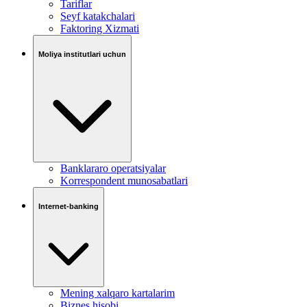
Tariflar
Seyf katakchalari
Faktoring Xizmati
Moliya institutlari uchun
Banklararo operatsiyalar
Korrespondent munosabatlari
Internet-banking
Mening xalqaro kartalarim
Biznes hisobi