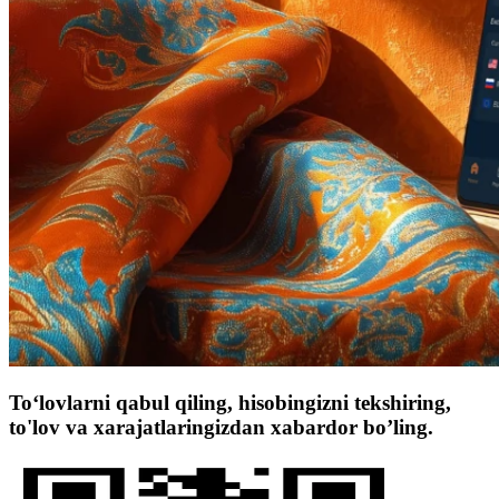
To‘lovlarni qabul qiling, hisobingizni tekshiring,
to'lov va xarajatlaringizdan xabardor bo’ling.