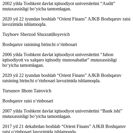
2002 yilda Toshkent davlat iqtisodiyot universitetini “Audit”
mutaxassisligi bo‘yicha tamomlagan.
2020 yil 22 iyundan boshlab “Orient Finans” AJKB Boshqaruv raisi
lavozimida ishlamoqda.
Tuyboev Sherzod Shuxratilloyevich
Boshqaruv raisining birinchi o‘rinbosari
2006 yilda Toshkent davlat iqtisodiyot universitetini “Jahon
iqtisodiyoti va xalqaro iqtisodiy munosabatlar” mutaxassisligi
bo‘yicha tamomlagan.
2020 yil 22 iyundan boshlab “Orient Finans” AJKB Boshqaruv
raisining birinchi o‘rinbosari lavozimida ishlamoqda.
Tursunov Ilhom Tairovich
Boshqaruv raisi o‘rinbosari
2007 yilda Toshkent davlat iqtisodiyot universitetini “Bank ishi”
mutaxassisligi bo‘yicha tamomlagan.
2017 yil 21 dekabrdan boshlab “Orient Finans” AJKB Boshqaruv
raisi o‘rinbosari lavozimida ishlamoqda.