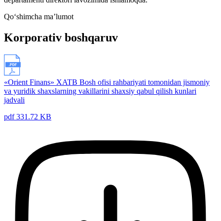
Qo‘shimcha ma’lumot
Korporativ boshqaruv
«Orient Finans» XATB Bosh ofisi rahbariyati tomonidan jismoniy
va yuridik shaxslarning vakillarini shaxsiy qabul qilish kunlari
jadvali
pdf 331.72 KB