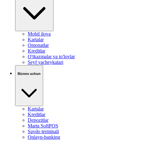
Mobil ilova
Kartalar
Omonatlar
Kreditlar
O'tkazmalar va to'lovlar
Seyf yacheykalari
Biznes uchun
Kartalar
Kreditlar
Depozitlar
Marta SoftPOS
Savdo terminali
Onlayn-banking