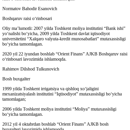
Normatov Bahodir Esanovich
Boshqaruv raisi o‘rinbosari
Oliy ma’lumotli: 2007 yilda Toshkent moliya institutini “Bank ishi”
yo‘nalishi bo‘yicha, 2009 yilda Toshkent davlat iqtisodiyot
universitetini “Xalqaro valyuta-kredit munosabatlari” mutaxassisligi
bo‘yicha tamomlagan.
2020 yil 22 iyundan boshlab “Orient Finans” AJKB Boshqaruv raisi
o‘rinbosari lavozimida ishlamoqda.
Rahimov Dilshod Tulkunovich
Bosh buxgalter
1999 yilda Toshkent irrigatsiya va qishloq xo‘jaligini
mexanizatsiyalash institutini “Iqtisodiyot” mutaxassisligi bo‘yicha
tamomlagan;
2006 yilda Toshkent moliya institutini “Moliya” mutaxassisligi
bo‘yicha tamomlagan.
2012 yil 4 oktabrdan boshlab “Orient Finans” AJKB bosh
buxgalteri lavozimida ishlamoqda.