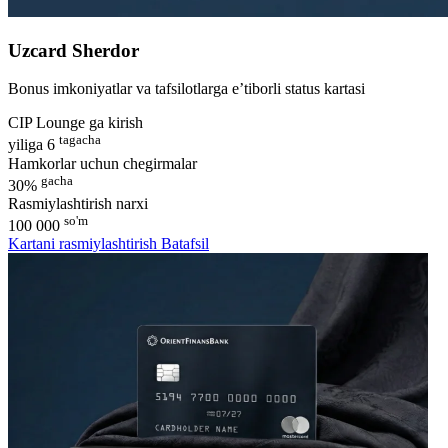
Uzcard Sherdor
Bonus imkoniyatlar va tafsilotlarga e’tiborli status kartasi
CIP Lounge ga kirish
tagacha
yiliga 6
Hamkorlar uchun chegirmalar
gacha
30%
Rasmiylashtirish narxi
so'm
100 000
Kartani rasmiylashtirish
Batafsil