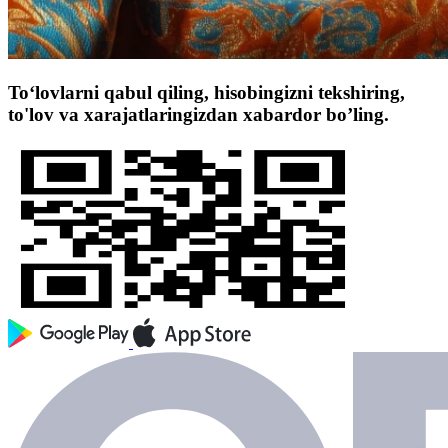
To‘lovlarni qabul qiling, hisobingizni tekshiring,
to'lov va xarajatlaringizdan xabardor bo’ling.