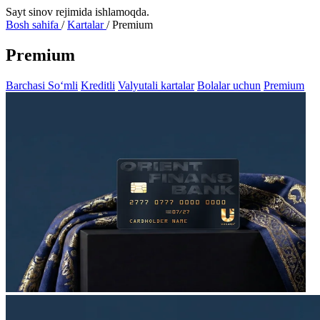
Sayt sinov rejimida ishlamoqda.
Bosh sahifa
/
Kartalar
/
Premium
Premium
Barchasi
So‘mli
Kreditli
Valyutali kartalar
Bolalar uchun
Premium