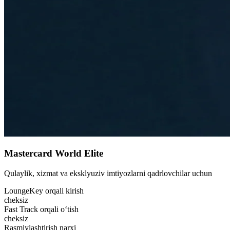
Mastercard World Elite
Qulaylik, xizmat va eksklyuziv imtiyozlarni qadrlovchilar uchun
LoungeKey orqali kirish
cheksiz
Fast Track orqali o‘tish
cheksiz
Rasmiylashtirish narxi