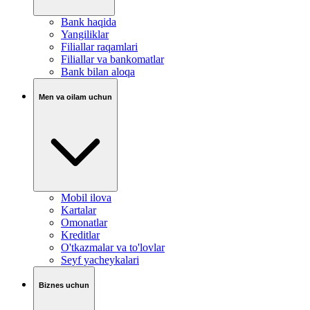
Bank haqida
Yangiliklar
Filiallar raqamlari
Filiallar va bankomatlar
Bank bilan aloqa
Men va oilam uchun
Mobil ilova
Kartalar
Omonatlar
Kreditlar
O'tkazmalar va to'lovlar
Seyf yacheykalari
Biznes uchun