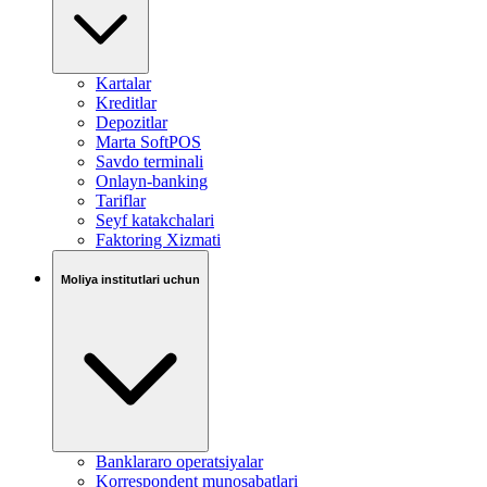
Kartalar
Kreditlar
Depozitlar
Marta SoftPOS
Savdo terminali
Onlayn-banking
Tariflar
Seyf katakchalari
Faktoring Xizmati
Moliya institutlari uchun
Banklararo operatsiyalar
Korrespondent munosabatlari