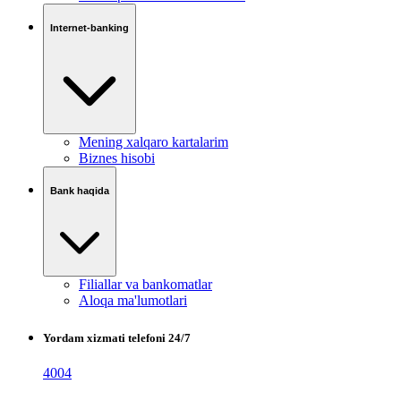
Internet-banking
Mening xalqaro kartalarim
Biznes hisobi
Bank haqida
Filiallar va bankomatlar
Aloqa ma'lumotlari
Yordam xizmati telefoni 24/7
4004