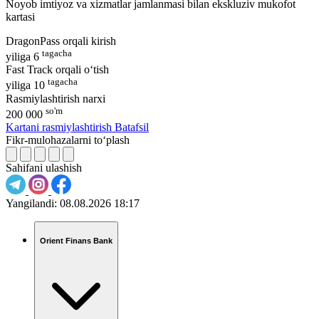
Noyob imtiyoz va xizmatlar jamlanmasi bilan ekskluziv mukofot
kartasi
DragonPass orqali kirish
tagacha
yiliga 6
Fast Track orqali o‘tish
tagacha
yiliga 10
Rasmiylashtirish narxi
so'm
200 000
Kartani rasmiylashtirish
Batafsil
Fikr-mulohazalarni to‘plash
Sahifani ulashish
Yangilandi:
08.08.2026 18:17
Orient Finans Bank