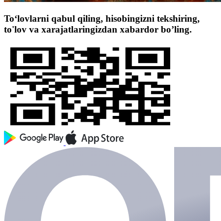
To‘lovlarni qabul qiling, hisobingizni tekshiring,
to'lov va xarajatlaringizdan xabardor bo’ling.