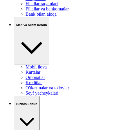
Filiallar raqamlari
Filiallar va bankomatlar
Bank bilan aloqa
Men va oilam uchun
Mobil ilova
Kartalar
Omonatlar
Kreditlar
O'tkazmalar va to'lovlar
Seyf yacheykalari
Biznes uchun