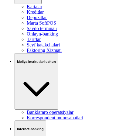
Kartalar
Kreditlar
Depozitlar
Marta SoftPOS
Savdo terminali
Onlayn-banking
Tariflar
Seyf katakchalari
Faktoring Xizmati
Moliya institutlari uchun
Banklararo operatsiyalar
Korrespondent munosabatlari
Internet-banking