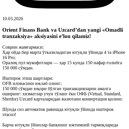
10.03.2026
Orient Finans Bank va Uzcard’dan yangi «Omadli
tranzaksiya» aksiyasini e’lon qilamiz!
Соврин жамғармаси:
Ҳар ойда бир марта ўтказиладиган ютуқли ўйинда 4 та iPhone
16 Pro;
Оралиқ пул мукофотлари — ҳар 15 кунда 150 нафар ғолибга
150 000 сўмдан.
Иштирок этиш шартлари:
OFB иловасини юклаб олинг;
150 000 сўмдан юқори бўлган транзакцияларни амалга
оширинг: хизматлар учун тўланг ёки ОФБ (Virtual, Standard,
Sherdor) Uzcard карталаридан валютани конвертация қилинг.
Шунда сиз автоматик равишда ютуқли ўйинда иштирок
этасиз!
Барча ютуқли ўйинлар банкнинг ижтимоий тармоқларида