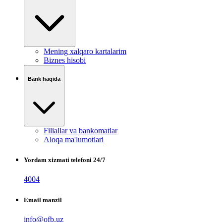
Mening xalqaro kartalarim
Biznes hisobi
Bank haqida
Filiallar va bankomatlar
Aloqa ma'lumotlari
Yordam xizmati telefoni 24/7
4004
Email manzil
info@ofb.uz