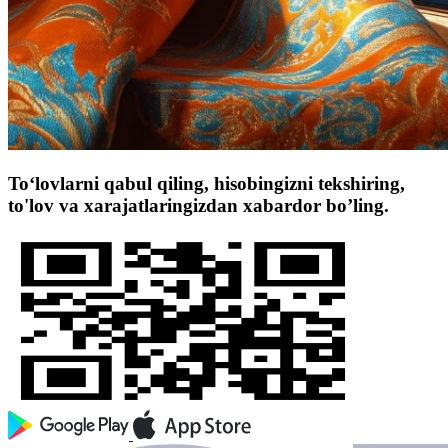
To‘lovlarni qabul qiling, hisobingizni tekshiring,
to'lov va xarajatlaringizdan xabardor bo’ling.