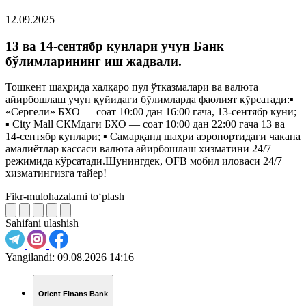
12.09.2025
13 ва 14-сентябр кунлари учун Банк
бўлимларининг иш жадвали.
Тошкент шаҳрида халқаро пул ўтказмалари ва валюта
айирбошлаш учун қуйидаги бўлимларда фаолият кўрсатади:▪️
«Сергели» БХО — соат 10:00 дан 16:00 гача, 13-сентябр куни;
▪️ City Mall СКМдаги БХО — соат 10:00 дан 22:00 гача 13 ва
14-сентябр кунлари; ▪️ Самарқанд шаҳри аэропортидаги чакана
амалиётлар кассаси валюта айирбошлаш хизматини 24/7
режимида кўрсатади.Шунингдек, OFB мобил иловаси 24/7
хизматингизга тайер!
Fikr-mulohazalarni to‘plash
Sahifani ulashish
Yangilandi:
09.08.2026 14:16
Orient Finans Bank