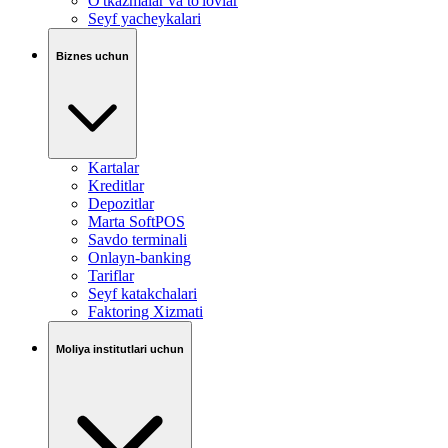
O'tkazmalar va to'lovlar
Seyf yacheykalari
Biznes uchun
Kartalar
Kreditlar
Depozitlar
Marta SoftPOS
Savdo terminali
Onlayn-banking
Tariflar
Seyf katakchalari
Faktoring Xizmati
Moliya institutlari uchun