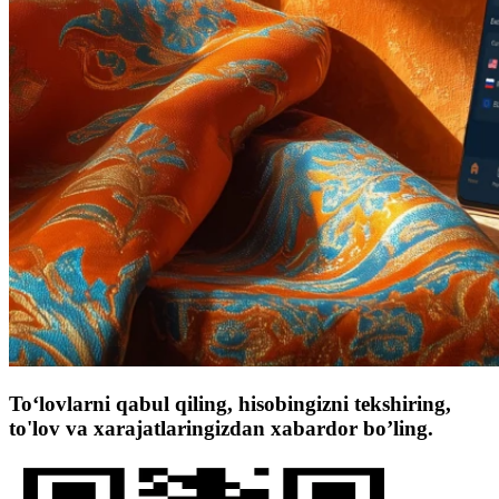
To‘lovlarni qabul qiling, hisobingizni tekshiring,
to'lov va xarajatlaringizdan xabardor bo’ling.