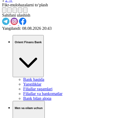
1
2
→
Fikr-mulohazalarni to‘plash
Sahifani ulashish
Yangilandi:
08.08.2026 20:43
Orient Finans Bank
Bank haqida
Yangiliklar
Filiallar raqamlari
Filiallar va bankomatlar
Bank bilan aloqa
Men va oilam uchun