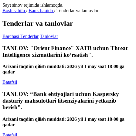
Sayt sinov rejimida ishlamoqda.
Bosh sahifa
/
Bank haqida
/
Tenderlar va tanlovlar
Tenderlar va tanlovlar
Barchasi
Tenderlar
Tanlovlar
TANLOV: "Orient Finance" XATB uchun Threat
Intelligence xizmatlarini ko‘rsatish".
Arizani taqdim qilish muddati: 2026 yil 1 may soat 18-00 ga
qadar
Batafsil
TANLOV: “Bank ehtiyojlari uchun Kaspersky
dasturiy mahsulotlari litsenziyalarini yetkazib
berish”.
Arizani taqdim qilish muddati: 2026 yil 1 may soat 18-00 ga
qadar
Batafsil