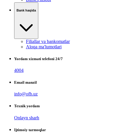
Bank haqida
Filiallar va bankomatlar
Aloqa ma'lumotlari
Yordam xizmati telefoni 24/7
4004
Email manzil
info@ofb.uz
Texnik yordam
Onlayn sharh
Ijtimoiy tarmoqlar