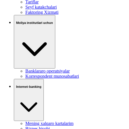
Tariflar
Seyf katakchalari
Faktoring Xizmati
Moliya institutlari uchun
Banklararo operatsiyalar
Korrespondent munosabatlari
Internet-banking
Mening xalqaro kartalarim
Biznes hisobi