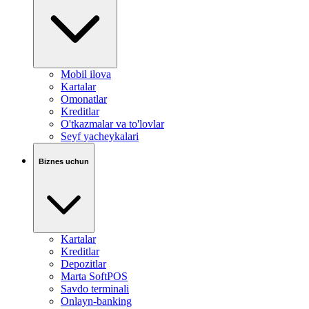
Mobil ilova
Kartalar
Omonatlar
Kreditlar
O'tkazmalar va to'lovlar
Seyf yacheykalari
Biznes uchun
Kartalar
Kreditlar
Depozitlar
Marta SoftPOS
Savdo terminali
Onlayn-banking