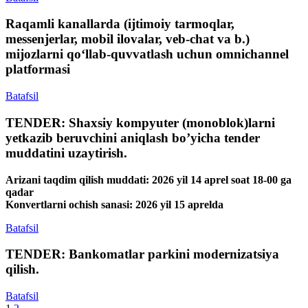
Raqamli kanallarda (ijtimoiy tarmoqlar,
messenjerlar, mobil ilovalar, veb-chat va b.)
mijozlarni qo‘llab-quvvatlash uchun omnichannel
platformasi
Batafsil
TENDER: Shaxsiy kompyuter (monoblok)larni
yetkazib beruvchini aniqlash bo’yicha tender
muddatini uzaytirish.
Arizani taqdim qilish muddati: 2026 yil 14 aprel soat 18-00 ga
qadar
Konvertlarni ochish sanasi: 2026 yil 15 aprelda
Batafsil
TENDER: Bankomatlar parkini modernizatsiya
qilish.
Batafsil