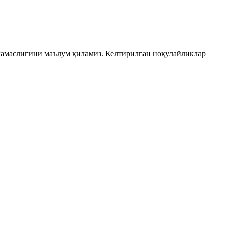
амаслигини маълум қиламиз. Келтирилган ноқулайликлар