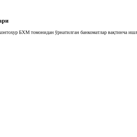
ари
онтохур БХМ томонидан ўрнатилган банкоматлар вақтинча ишл