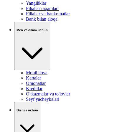
Yangiliklar
Filiallar raqamlari
Filiallar va bankomatlar
Bank bilan aloqa
Men va oilam uchun
Mobil ilova
Kartalar
Omonatlar
Kreditlar
O'tkazmalar va to'lovlar
Seyf yacheykalari
Biznes uchun