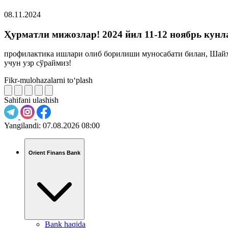
08.11.2024
Ҳурматли мижозлар! 2024 йил 11-12 ноябрь кунл
профилактика ишлари олиб борилиши муносабати билан, Шайх
учун узр сўраймиз!
Fikr-mulohazalarni to‘plash
Sahifani ulashish
Yangilandi:
07.08.2026 08:00
Orient Finans Bank
Bank haqida