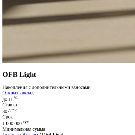
OFB Light
Накопления с дополнительными взносами
Открыть вклад
%
до 11
Ставка
дней
30
Срок
сум
1 000 000
Минимальная сумма
Главная
/
Вклады
/
OFB Light